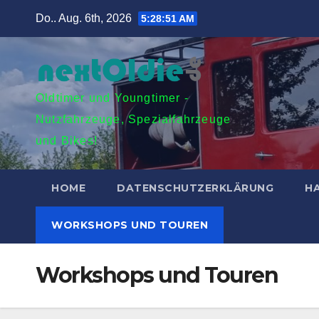
Zum
Do.. Aug. 6th, 2026
5:28:51 AM
Inhalt
springen
Oldtimer und Youngtimer -
Nutzfahrzeuge, Spezialfahrzeuge
und Bikes!
HOME
DATENSCHUTZERKLÄRUNG
H
WORKSHOPS UND TOUREN
Workshops und Touren