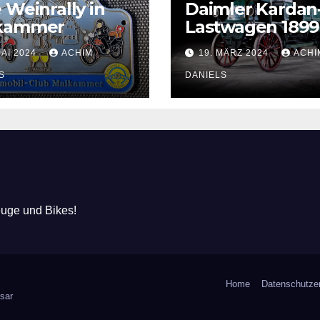
 Weinrally in
Daimler Kardan
kammer
Lastwagen 1899
MAI 2024
ACHIM
19. MÄRZ 2024
ACHI
S
DANIELS
euge und Bikes!
Home
Datenschutzer
sar