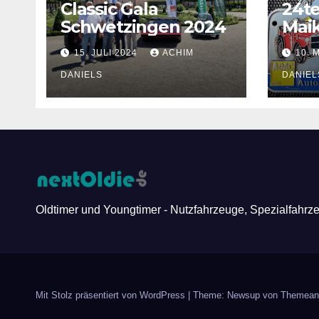
Classic Gala
24te
Schwetzingen 2024
Mai
15. JULI 2024
ACHIM
10. 
DANIELS
DANIEL
Oldtimer und Youngtimer - Nutzfahrzeuge, Spezialfahrz
Mit Stolz präsentiert von WordPress
|
Theme: Newsup von
Themean