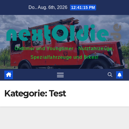
Zum
Do.. Aug. 6th, 2026
12:41:15 PM
Inhalt
springen
Oldtimer und Youngtimer - Nutzfahrzeuge,
Spezialfahrzeuge und Bikes!
Kategorie:
Test